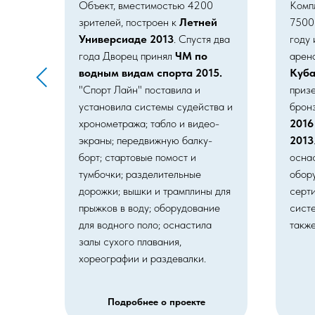
Объект, вместимостью 4200
Комп
лей,
зрителей, построен к
Летней
7500 
Универсиаде 2013
. Спустя два
году
года Дворец принял
ЧМ по
арен
водным видам спорта 2015.
Куб
"Спорт Лайн" поставила и
приз
7
,
установила системы судейства и
брон
м
хронометража; табло и видео-
2016
экраны; передвижную балку-
2013
также
борт; стартовые помост и
осна
 и
тумбочки; разделительные
обор
дорожки; вышки и трамплины для
серт
ы
.
прыжков в воду; оборудование
систе
для водного поло; оснастила
такж
залы сухого плавания,
а.
хореографии и раздевалки.
Подробнее о проекте