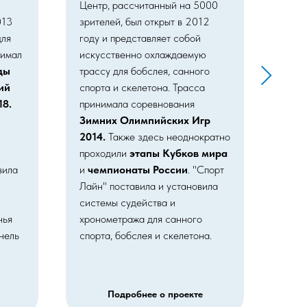
Центр, рассчитанный на 5000
Двор
013
зрителей, был открыт в 2012
зрит
для
году и представляет собой
году
нимал
искусственно охлаждаемую
хокк
ды
трассу для бобслея, санного
Олим
ий
спорта и скелетона. Трасса
"Бол
18.
принимала соревнования
для
Зимних Олимпийских Игр
КХЛ
2014.
Также здесь неоднократно
про
проходили
этапы Кубков мира
юни
вила
и
чемпионаты России
. "Спорт
пост
Лайн" поставила и установила
арен
системы судейства и
хрон
нья
хронометража для санного
фигу
нель
спорта, бобслея и скелетона.
Подробнее о проекте