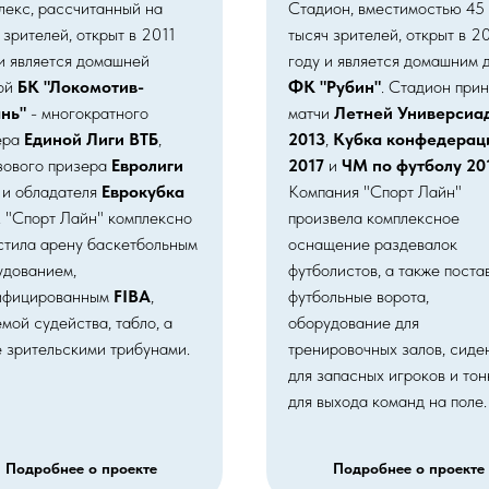
лекс, рассчитанный на
Стадион, вместимостью 45
зрителей, открыт в 2011
тысяч зрителей, открыт в 2
 и является домашней
году и является домашним 
ой
БК "Локомотив-
ФК "Рубин"
. Стадион при
ань"
- многократного
матчи
Летней Универсиа
ера
Единой Лиги ВТБ
,
2013
,
Кубка конфедерац
зового призера
Евролиги
2017
и
ЧМ по футболу 20
и обладателя
Еврокубка
Компания "Спорт Лайн"
. "Спорт Лайн" комплексно
произвела комплексное
стила арену баскетбольным
оснащение раздевалок
удованием,
футболистов, а также поста
ифицированным
FIBA
,
футбольные ворота,
мой судейства, табло, а
оборудование для
е зрительскими трибунами.
тренировочных залов, сиде
для запасных игроков и тон
для выхода команд на поле.
Подробнее о проекте
Подробнее о проекте