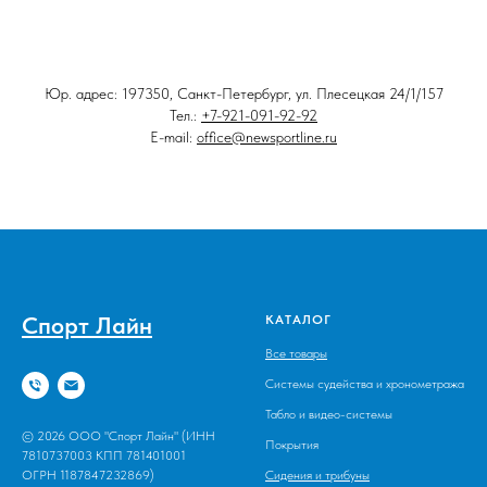
Юр. адрес: 197350, Санкт-Петербург, ул. Плесецкая 24/1/157
Тел.:
+7-921-091-92-92
E-mail:
office@newsportline.ru
Спорт Лайн
КАТАЛОГ
Все товары
Системы судейства и хронометража
Табло и видео-системы
© 2026 ООО "Спорт Лайн" (ИНН
Покрытия
7810737003 КПП 781401001
ОГРН 1187847232869)
Сидения и трибуны