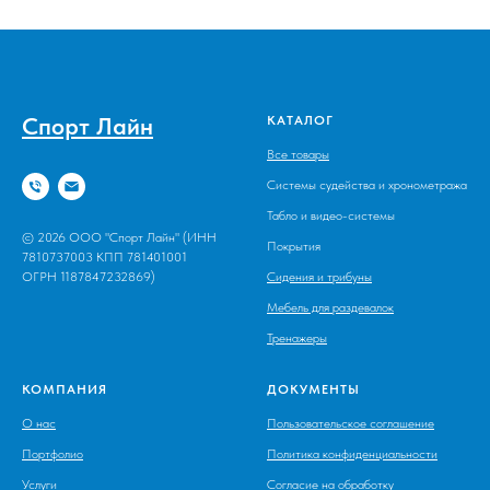
Спорт Лайн
КАТАЛОГ
Все товары
Системы судейства и хронометража
Табло и видео-системы
© 2026 ООО "Спорт Лайн" (ИНН
Покрытия
7810737003 КПП 781401001
ОГРН 1187847232869)
Сидения и трибуны
Мебель для раздевалок
Тренажеры
КОМПАНИЯ
ДОКУМЕНТЫ
О нас
Пользовательское соглашение
Портфолио
Политика конфиденциальности
Услуги
Согласие на обработку