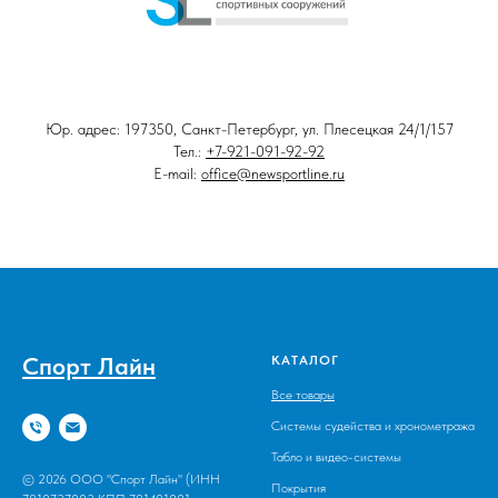
Юр. адрес: 197350, Санкт-Петербург, ул. Плесецкая 24/1/157
Тел.:
+7-921-091-92-92
E-mail:
office@newsportline.ru
Спорт Лайн
КАТАЛОГ
Все товары
Системы судейства и хронометража
Табло и видео-системы
© 2026 ООО "Спорт Лайн" (ИНН
Покрытия